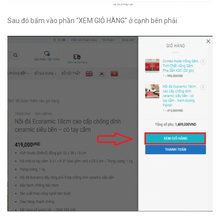
Sau đó bấm vào phần “XEM GIỎ HÀNG” ở cạnh bên phải