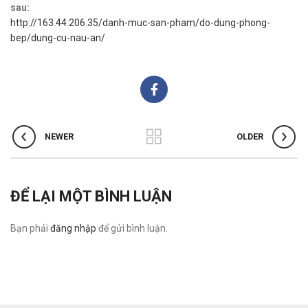
sau:
http://163.44.206.35/danh-muc-san-pham/do-dung-phong-
bep/dung-cu-nau-an/
NEWER
OLDER
ĐỂ LẠI MỘT BÌNH LUẬN
Bạn phải
đăng nhập
để gửi bình luận.