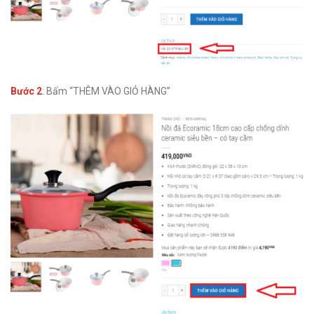
Bước 2
: Bấm “THÊM VÀO GIỎ HÀNG”