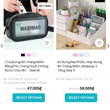
HẾT HÀNG
1 Túi Đựng Đồ Trang Điểm
Kệ Đựng Mỹ Phẩm, Hộp Đựng
Bằng Pvc Trong Suốt Chống
Đồ Trang Điểm, Makeup 2
Nước Cho Nữ – Size M
Tầng Size S
Đ
Đồ Gia Dụng
,
Đồ Chứa Đựng
,
Đồ Gia Dụng
,
Đồ Dùng Tiện Ích
Đồ Dùng Nhà Tắm
,
Vệ Sinh Cá Nhân
47,000
₫
58,000
₫
90,000
₫
93,817
₫
SELECT OPTIONS
SELECT OPTIONS