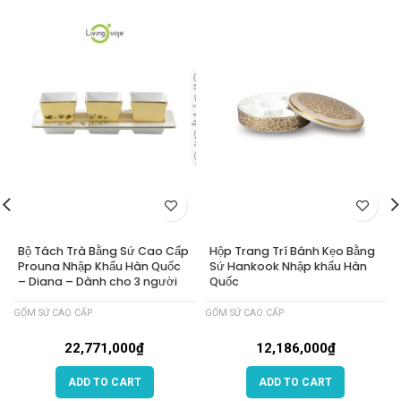
Bộ Tách Trà Bằng Sứ Cao Cấp
Hộp Trang Trí Bánh Kẹo Bằng
Prouna Nhập Khẩu Hàn Quốc
Sứ Hankook Nhập khẩu Hàn
– Diana – Dành cho 3 người
Quốc
GỐM SỨ CAO CẤP
GỐM SỨ CAO CẤP
22,771,000
₫
12,186,000
₫
ADD TO CART
ADD TO CART