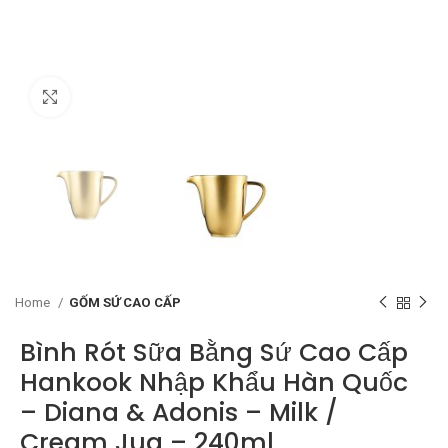
Click to enlarge
Home
GỐM SỨ CAO CẤP
Bình Rót Sữa Bằng Sứ Cao Cấp
Hankook Nhập Khẩu Hàn Quốc
– Diana & Adonis – Milk /
Cream Jug – 240ml