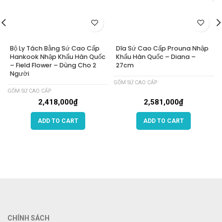
Bộ Ly Tách Bằng Sứ Cao Cấp
Dĩa Sứ Cao Cấp Prouna Nhập
Hankook Nhập Khẩu Hàn Quốc
Khẩu Hàn Quốc – Diana –
– Field Flower – Dùng Cho 2
27cm
Người
GỐM SỨ CAO CẤP
GỐM SỨ CAO CẤP
2,418,000
₫
2,581,000
₫
ADD TO CART
ADD TO CART
CHÍNH SÁCH