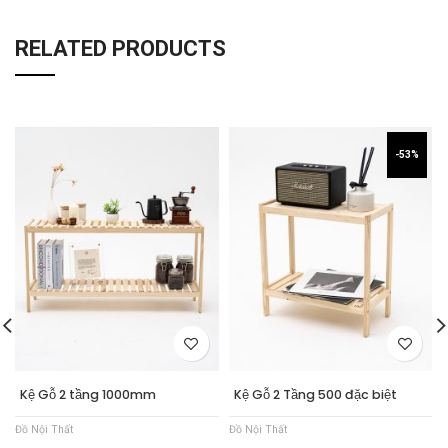
RELATED PRODUCTS
-53%
Kệ Gỗ 2 tầng 1000mm
Kệ Gỗ 2 Tầng 500 đặc biệt
Đồ Nội Thất
Đồ Nội Thất
Đ