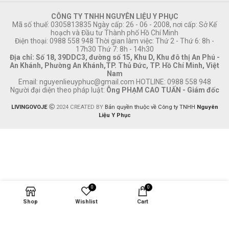
CÔNG TY TNHH NGUYÊN LIỆU Y PHỤC
Mã số thuế: 0305813835 Ngày cấp: 26 - 06 - 2008, nơi cấp: Sở Kế
hoạch và Đầu tư Thành phố Hồ Chí Minh
Điện thoại: 0988 558 948 Thời gian làm việc: Thứ 2 - Thứ 6: 8h -
17h30 Thứ 7: 8h - 14h30
Địa chỉ: Số 18, 39DDC3, đường số 15, Khu D, Khu đô thị An Phú -
An Khánh, Phường An Khánh,TP. Thủ Đức, TP. Hồ Chí Minh, Việt
Nam
Email:
nguyenlieuyphuc@gmail.com
HOTLINE: 0988 558 948
Người đại diện theo pháp luật:
Ông PHẠM CAO TUẤN - Giám đốc
LIVINGOVOJE
2024 CREATED BY
Bản quyền thuộc về Công ty TNHH
Nguyên
Liệu Y Phục
0
0
Shop
Wishlist
Cart
Tài khoản của tôi