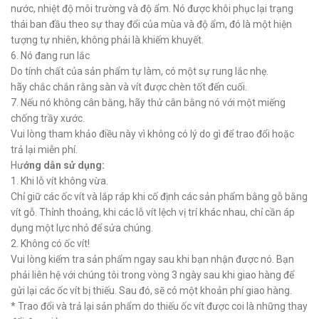
nước, nhiệt độ môi trường và độ ẩm. Nó được khôi phục lại trạng
thái ban đầu theo sự thay đổi của mùa và độ ẩm, đó là một hiện
tượng tự nhiên, không phải là khiếm khuyết.
6. Nó đang run lắc
Do tính chất của sản phẩm tự làm, có một sự rung lắc nhẹ.
hãy chắc chắn rằng sàn và vít được chèn tốt đến cuối.
7. Nếu nó không cân bằng, hãy thử cân bằng nó với một miếng
chống trầy xước.
Vui lòng tham khảo điều này vì không có lý do gì để trao đổi hoặc
trả lại miễn phí.
Hư
ớng dẫn sử dụng:
1. Khi lỗ vít không vừa.
Chỉ giữ các ốc vít và lắp ráp khi cố định các sản phẩm bằng gỗ bằng
vít gỗ. Thỉnh thoảng, khi các lỗ vít lệch vị trí khác nhau, chỉ cần áp
dụng một lực nhỏ để sửa chúng.
2. Không có ốc vít!
Vui lòng kiểm tra sản phẩm ngay sau khi bạn nhận được nó. Bạn
phải liên hệ với chúng tôi trong vòng 3 ngày sau khi giao hàng để
gửi lại các ốc vít bị thiếu. Sau đó, sẽ có một khoản phí giao hàng.
* Trao đổi và trả lại sản phẩm do thiếu ốc vít được coi là những thay