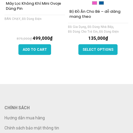
Máy Lọc Không Khí Mini Ovoje
Dùng Pin
Bộ Đồ Ăn Cho Bé – dễ dàng
mang theo
BÁN CHẠY
,
Đồ Dùng Điện
Đồ Gia Dụng
,
Đồ Dùng Nhà Bếp
,
Đồ Dùng Cho Trẻ Em
,
Đồ Dùng Điện
499,000
₫
135,000
₫
875,000
₫
ADD TO CART
SELECT OPTIONS
CHÍNH SÁCH
Hướng dẫn mua hàng
Chính sách bảo mật thông tin