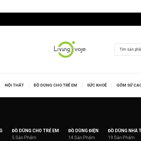
NỘI THẤT
ĐỒ DÙNG CHO TRẺ EM
SỨC KHOẺ
GỐM SỨ CA
G
ĐỒ DÙNG CHO TRẺ EM
ĐỒ DÙNG ĐIỆN
ĐỒ DÙNG NHÀ 
5 Sản Phẩm
14 Sản Phẩm
19 Sản Phẩm