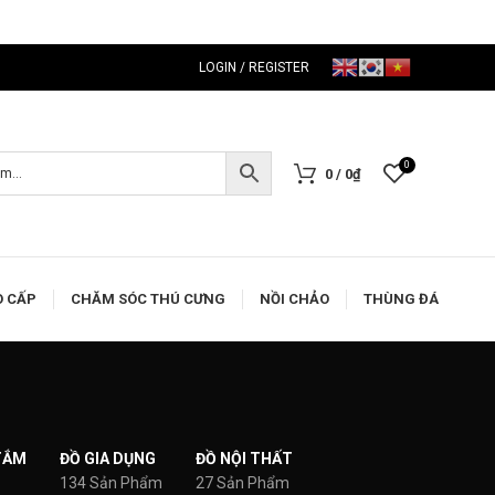
LOGIN / REGISTER
0
0
/
0
₫
O CẤP
CHĂM SÓC THÚ CƯNG
NỒI CHẢO
THÙNG ĐÁ
TẮM
ĐỒ GIA DỤNG
ĐỒ NỘI THẤT
134 Sản Phẩm
27 Sản Phẩm