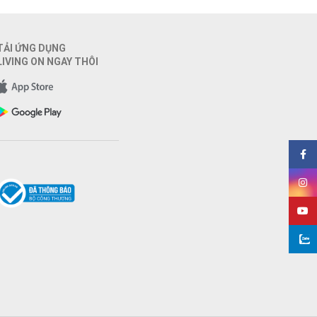
TẢI ỨNG DỤNG
LIVING ON NGAY THÔI
Face
Insta
YouT
ZA