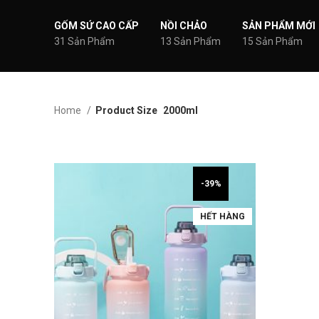
GỐM SỨ CAO CẤP
NỒI CHẢO
SẢN PHẨM MỚI
31 Sản Phẩm
13 Sản Phẩm
15 Sản Phẩm
Home
Product Size
2000ml
-39%
HẾT HÀNG