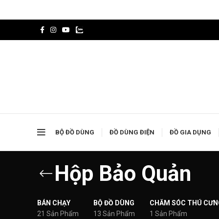
BỘ ĐỒ DÙNG
ĐỒ DÙNG ĐIỆN
ĐỒ GIA DỤNG
Hộp Bảo Quản
BÁN CHẠY
BỘ ĐỒ DÙNG
CHĂM SÓC THÚ CƯN
21 Sản Phẩm
13 Sản Phẩm
1 Sản Phẩm