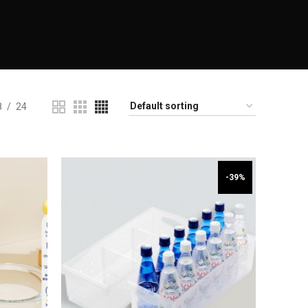
8
24
-39%