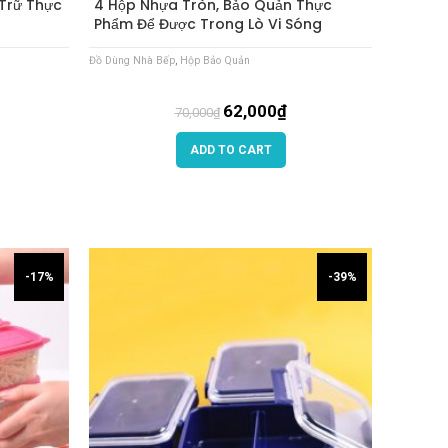
Trữ Thực
4 Hộp Nhựa Tròn, Bảo Quản Thực
Phẩm Để Được Trong Lò Vi Sóng
Đồ Dùng Nhà Bếp
,
Hộp Bảo Quản
62,000
₫
70,000
₫
ADD TO CART
-17%
-39%