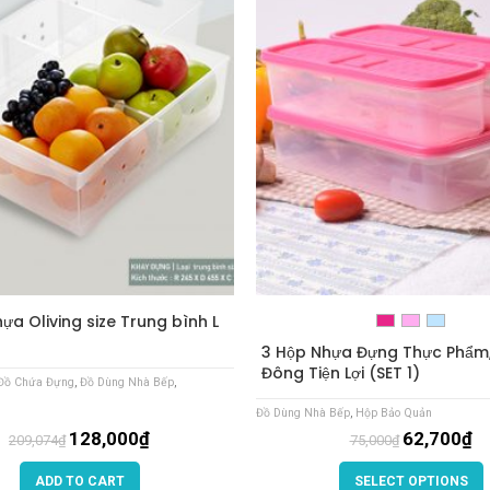
hựa Oliving size Trung bình L
3 Hộp Nhựa Đựng Thực Phẩm,
Đông Tiện Lợi (SET 1)
Đồ Chứa Đựng
,
Đồ Dùng Nhà Bếp
,
n
Đồ Dùng Nhà Bếp
,
Hộp Bảo Quản
128,000
₫
62,700
₫
209,074
₫
75,000
₫
ADD TO CART
SELECT OPTIONS