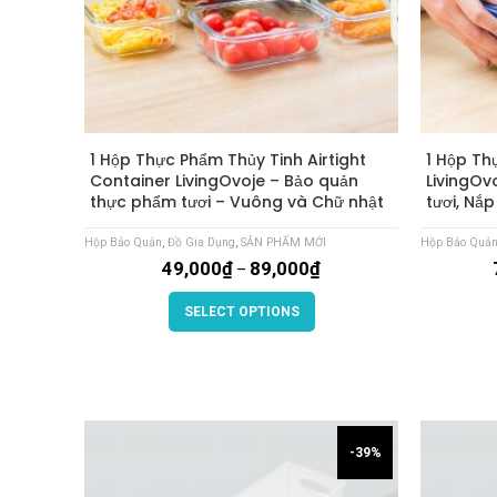
1 Hộp Thực Phẩm Thủy Tinh Airtight
1 Hộp Th
Container LivingOvoje – Bảo quản
LivingOv
thực phẩm tươi – Vuông và Chữ nhật
tươi, Nắ
Hộp Bảo Quản
,
Đồ Gia Dụng
,
SẢN PHẨM MỚI
Hộp Bảo Quả
49,000
₫
89,000
₫
–
SELECT OPTIONS
-39%