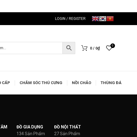
LOGIN / REGISTER
0
0
/
0
₫
O CẤP
CHĂM SÓC THÚ CƯNG
NỒI CHẢO
THÙNG ĐÁ
TẮM
ĐỒ GIA DỤNG
ĐỒ NỘI THẤT
134 Sản Phẩm
27 Sản Phẩm