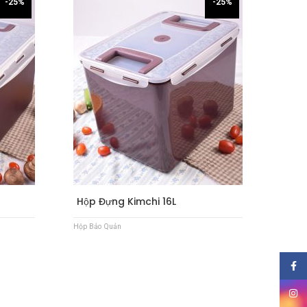
-25%
-25%
Hộp Đựng Kimchi 16L
Hộp Bảo Quản
Face
Insta