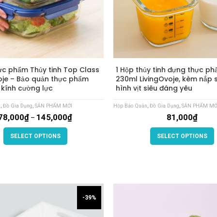
ực phẩm Thủy tinh Top Class
1 Hộp thủy tinh đựng thực p
oje – Bảo quản thực phẩm
230ml LivingOvoje, kèm nắp s
p kính cường lực
hình vịt siêu đáng yêu
n
,
Đồ Gia Dụng
,
SẢN PHẨM MỚI
Hộp Bảo Quản
,
Đồ Gia Dụng
,
SẢN PHẨM MỚ
78,000
₫
145,000
₫
81,000
₫
–
SELECT OPTIONS
SELECT OPTIONS
-39%