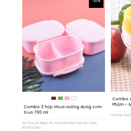
-37%
Combo 4
Phẩm – 
Combo 3 hộp nhựa vuông đựng cơm
trưa 700 ml
Hộp Bảo Quả
Đồ Dùng Dã Ngoại
,
Đồ Dùng Nhà Bếp
,
Hộp Bảo Quản
,
BỘ ĐỒ DÙNG