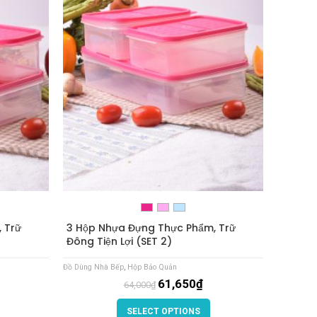
 Trữ
3 Hộp Nhựa Đựng Thực Phẩm, Trữ
Đông Tiện Lợi (SET 2)
Đồ Dùng Nhà Bếp
,
Hộp Bảo Quản
61,650
₫
64,000
₫
SELECT OPTIONS