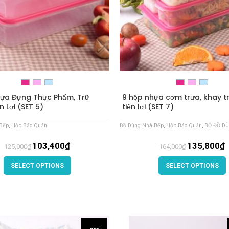
ựa Đựng Thực Phẩm, Trữ
9 hộp nhựa cơm trưa, khay t
 Lợi (SET 5)
tiện lợi (SET 7)
Bếp
,
Hộp Bảo Quản
Đồ Dùng Nhà Bếp
,
Hộp Bảo Quản
,
BỘ ĐỒ D
103,400
₫
135,800
₫
125,000
₫
164,000
₫
SELECT OPTIONS
SELECT OPTIONS