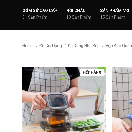
GỐM SỨ CAO CẤP
NỒI CHẢO
SẢN PHẨM MỚI
31 Sản Phẩm
13 Sản Phẩm
15 Sản Phẩm
Home
Đồ Gia Dụng
Đồ Dùng Nhà Bếp
Hộp Bảo Quả
HẾT HÀNG