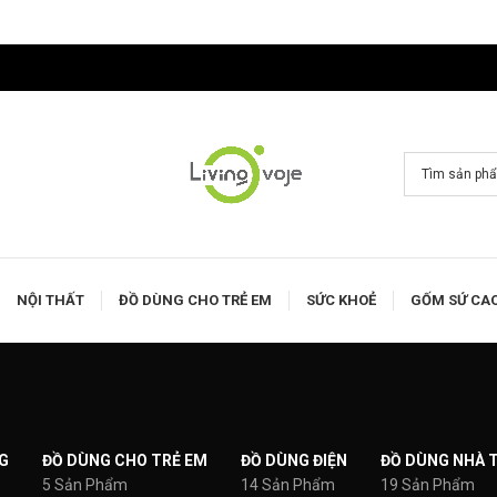
NỘI THẤT
ĐỒ DÙNG CHO TRẺ EM
SỨC KHOẺ
GỐM SỨ CA
G
ĐỒ DÙNG CHO TRẺ EM
ĐỒ DÙNG ĐIỆN
ĐỒ DÙNG NHÀ 
5 Sản Phẩm
14 Sản Phẩm
19 Sản Phẩm