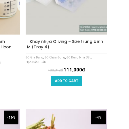
hẩm
1 Khay nhựa Oliving – Size trung bình
ilicon
M (Tray 4)
Đồ Gia Dụng
,
Đồ Chứa Đựng
,
Đồ Dùng Nhà Bếp
,
Hộp Bảo Quản
I
111,000
₫
180,812
₫
ADD TO CART
-16%
-4%