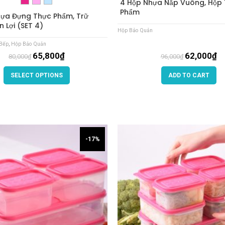
4 Hộp Nhựa Nắp Vuông, Hộp 
Phẩm
ựa Đựng Thực Phẩm, Trữ
n Lợi (SET 4)
Hộp Bảo Quản
Bếp
,
Hộp Bảo Quản
65,800
₫
62,000
₫
80,000
₫
96,000
₫
SELECT OPTIONS
ADD TO CART
-17%