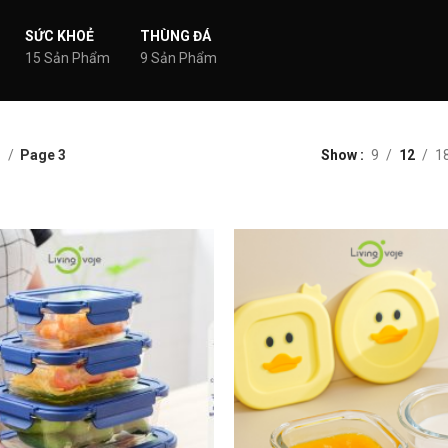
SỨC KHOẺ
THÙNG ĐÁ
15 Sản Phẩm
9 Sản Phẩm
n
Page 3
Show
9
12
1