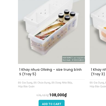
1 Khay nhựa Oliving – size trung bình
1 Khay n
S (Tray 5)
(Tray 3)
Đồ Gia Dụng
,
Đồ Chứa Đựng
,
Đồ Dùng Nhà Bếp
,
Đồ Gia Dụng
,
Hộp Bảo Quản
Hộp Bảo Quả
108,000
₫
176,137
₫
ADD TO CART