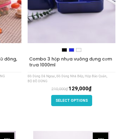
rữ đông,
Combo 3 hộp nhựa vuông đựng cơm
trưa 1000ml
ÙNG
Đồ Dùng Dã Ngoại
,
Đồ Dùng Nhà Bếp
,
Hộp Bảo Quản
,
BỘ ĐỒ DÙNG
129,000
₫
210,000
₫
SELECT OPTIONS