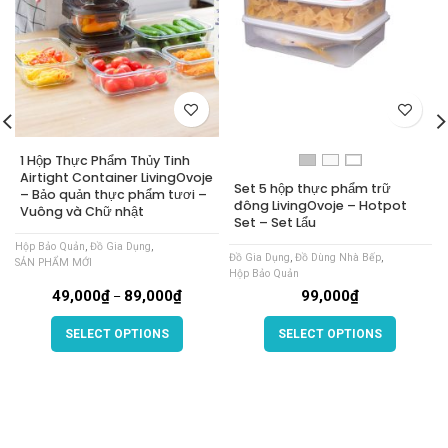
1 Hộp Thực Phẩm Thủy Tinh
Airtight Container LivingOvoje
Set 5 hộp thực phẩm trữ
– Bảo quản thực phẩm tươi –
đông LivingOvoje – Hotpot
Vuông và Chữ nhật
Set – Set Lẩu
Đ
Hộp Bảo Quản
,
Đồ Gia Dụng
,
Đồ Gia Dụng
,
Đồ Dùng Nhà Bếp
,
SẢN PHẨM MỚI
Hộp Bảo Quản
49,000
₫
89,000
₫
99,000
₫
–
SELECT OPTIONS
SELECT OPTIONS