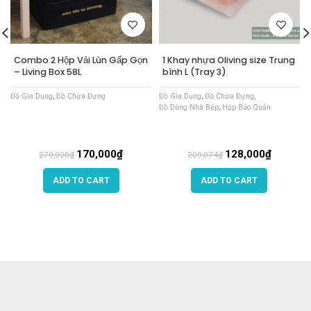
Combo 2 Hộp Vải Lùn Gấp Gọn
1 Khay nhựa Oliving size Trung
– Living Box 58L
bình L (Tray 3)
Đồ Gia Dụng
,
Đồ Chứa Đựng
Đồ Gia Dụng
,
Đồ Chứa Đựng
,
Đồ Dùng Nhà Bếp
,
Hộp Bảo Quản
170,000
₫
128,000
₫
270,000
₫
209,074
₫
ADD TO CART
ADD TO CART