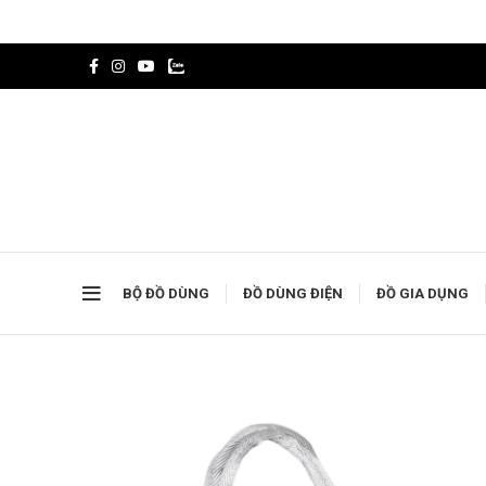
BỘ ĐỒ DÙNG
ĐỒ DÙNG ĐIỆN
ĐỒ GIA DỤNG