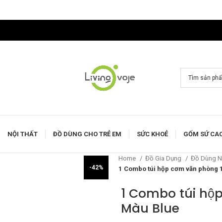
NỘI THẤT
ĐỒ DÙNG CHO TRẺ EM
SỨC KHOẺ
GỐM SỨ CA
Home
Đồ Gia Dụng
Đồ Dùng 
-42%
1 Combo túi hộp cơm văn phòng 
1 Combo túi hộ
Màu Blue