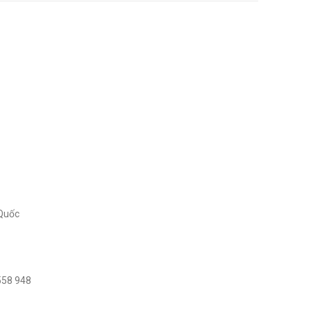
 Quốc
558 948