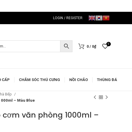
LOGIN / REGISTER
0
0
/
0
₫
O CẤP
CHĂM SÓC THÚ CƯNG
NỒI CHẢO
THÙNG ĐÁ
Nhà Bếp
1000ml – Màu Blue
p cơm văn phòng 1000ml –