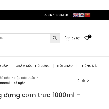
LOGIN / REGISTER
0
0
/
0
₫
O CẤP
CHĂM SÓC THÚ CƯNG
NỒI CHẢO
THÙNG ĐÁ
Nhà Bếp
Hộp Bảo Quản
1000ml – có ngăn
 đựng cơm trưa 1000ml –