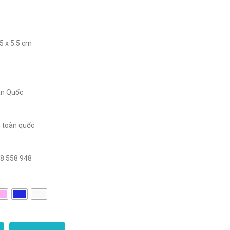
5 x 5.5 cm
àn Quốc
h toàn quốc
88 558 948