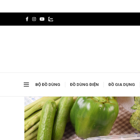
BỘ ĐỒ DÙNG
ĐỒ DÙNG ĐIỆN
ĐỒ GIA DỤNG